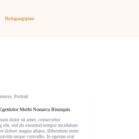
e
Belegungsplan
meras
,
Portrait
r Egetdolor Morbi Nonarcu Risusquis
sum dolor sit amet, consectetur
g elit, sed do eiusmod tempor incididunt
e et dolore magna aliqua. Bibendum enim
 gravida neque convallis. In egestas erat