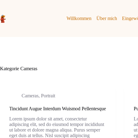
Zum
Inhalt
springen
Willkommen
Über mich
Eingew
Kategorie
Cameras
Cameras
,
Portrait
Tincidunt Augue Interdum Wuismod Pellentesque
Pu
Lorem ipsum dolor sit amet, consectetur
Lo
adipiscing elit, sed do eiusmod tempor incididunt
ad
ut labore et dolore magna aliqua. Purus semper
ut
eget duis at tellus. Nisl suscipit adipiscing
eg