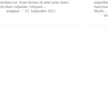
bendum est. Amet dictum sit amet justo donec
imperdiet
nim diam vulputate. Aliquam…
maecenas
trimphus
15. September 2021
Morbi…
tr