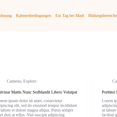
öhnung
Rahmenbedingungen
Ein Tag bei Madi
Bildungsbereich
Cameras
,
Explore
Ca
lvinar Mattis Nunc Sedblandit Libero Volutpat
Porttito
rem ipsum dolor sit amet, consectetur
Lorem ip
ipiscing elit, sed do eiusmod tempor incididunt
adipiscin
 labore et dolore magna aliqua. Purus semper
ut labor
et duis at tellus. Nisl suscipit adipiscing
facilisis